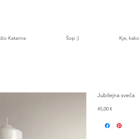
udio Katarina
Šop ;)
Kje, kako
Jubilejna sveča
Price
45,00 €