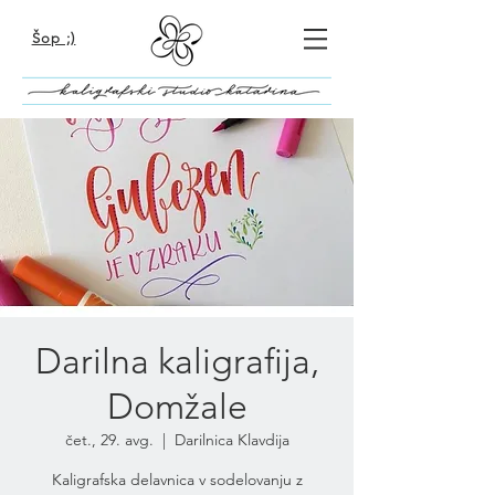
Šop ;)
Darilna kaligrafija,
Domžale
čet., 29. avg.
  |  
Darilnica Klavdija
Kaligrafska delavnica v sodelovanju z