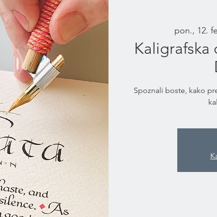
pon., 12. f
Kaligrafska 
Spoznali boste, kako pr
ka
K