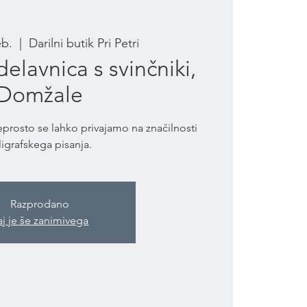
eb.
  |  
Darilni butik Pri Petri
delavnica s svinčniki,
Domžale
eprosto se lahko privajamo na značilnosti
ligrafskega pisanja.
Razprodano
aj je še zanimivega