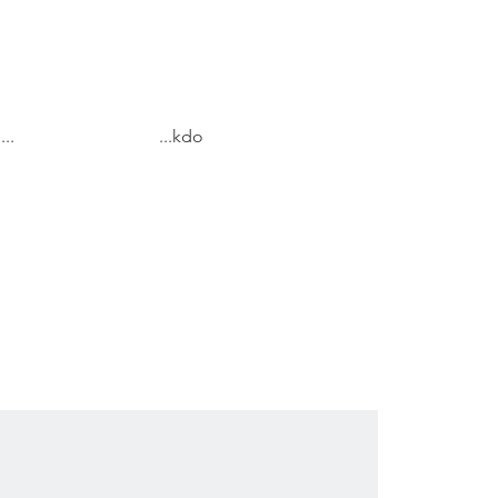
...
...kdo