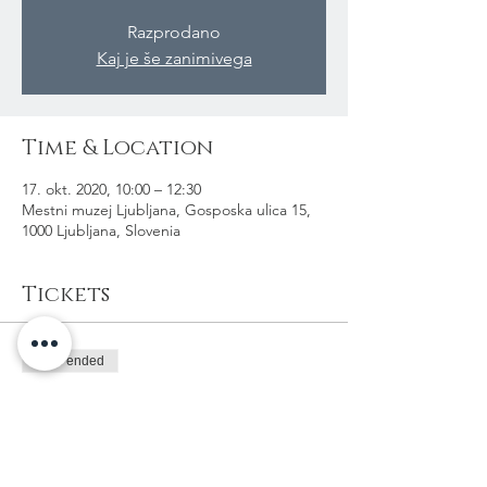
Razprodano
Kaj je še zanimivega
Time & Location
17. okt. 2020, 10:00 – 12:30
Mestni muzej Ljubljana, Gosposka ulica 15,
1000 Ljubljana, Slovenia
Tickets
Sale ended
Ticket type
Predplačilo le preko MML
Price