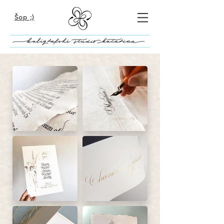
Šop ;)