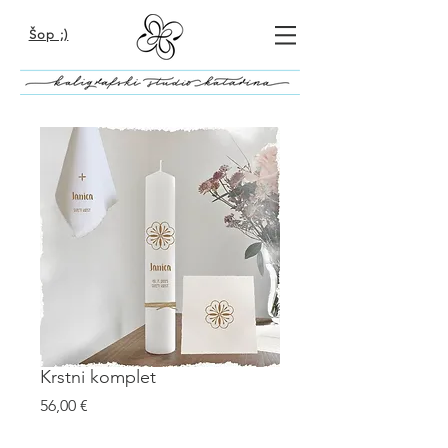
Šop ;)
Krstni komplet
Price
56,00 €