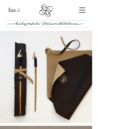
Šop ;)