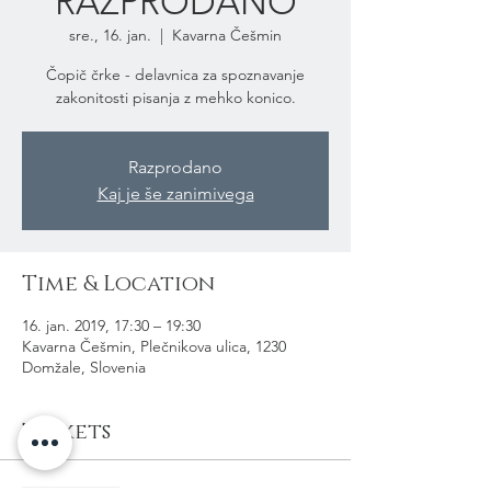
RAZPRODANO
sre., 16. jan.
  |  
Kavarna Češmin
Čopič črke - delavnica za spoznavanje
zakonitosti pisanja z mehko konico.
Razprodano
Kaj je še zanimivega
Time & Location
16. jan. 2019, 17:30 – 19:30
Kavarna Češmin, Plečnikova ulica, 1230
Domžale, Slovenia
Tickets