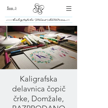
Šop ;)
Kaligrafska
delavnica čopič
črke, Domžale,