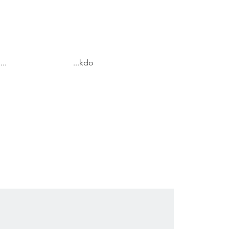
...
...kdo