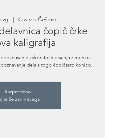
 avg.
  |  
Kavarna Češmin
 delavnica čopič črke
va kaligrafija
a spoznavanje zakonitosti pisanja z mehko
- spoznavanje dela s togo čopičasto konico.
Razprodano
aj je še zanimivega