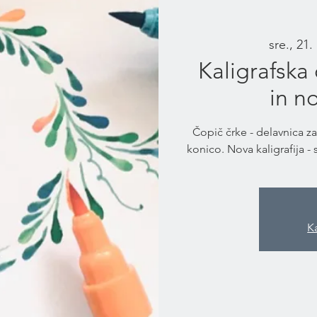
sre., 21.
Kaligrafska
in no
Čopič črke - delavnica z
konico. Nova kaligrafija 
K