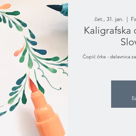
čet., 31. jan.
  |  
Fa
Kaligrafska 
Slo
Čopič črke - delavnica z
K