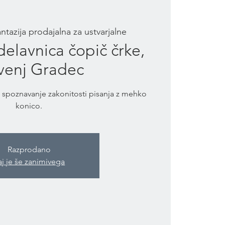
ntazija prodajalna za ustvarjalne
delavnica čopič črke,
venj Gradec
a spoznavanje zakonitosti pisanja z mehko
konico.
Razprodano
aj je še zanimivega