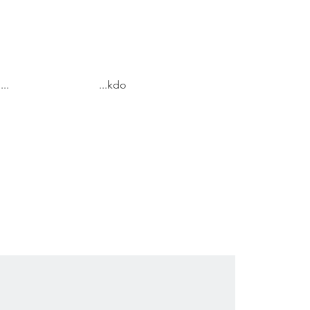
...
...kdo