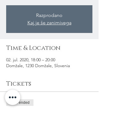
Razprodano
Kaj je še zanimivega
Time & Location
02. jul. 2020, 18:00 – 20:00
Domžale, 1230 Domžale, Slovenia
Tickets
Sale ended
Ticket type
Gotovina na dogodku
Price