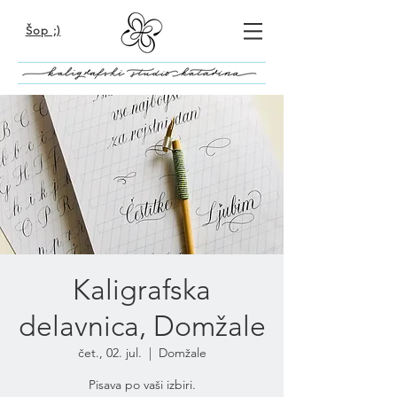
Šop ;)
Kaligrafska
delavnica, Domžale
čet., 02. jul.
  |  
Domžale
Pisava po vaši izbiri.