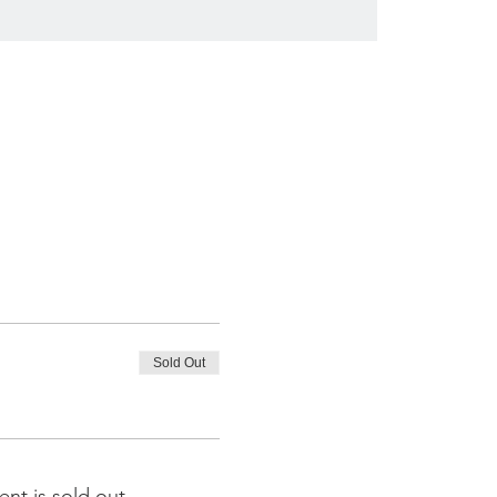
Sold Out
ent is sold out