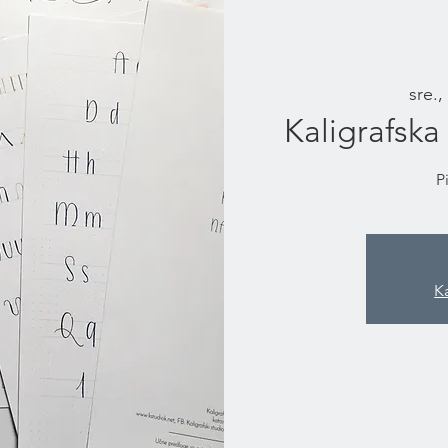
sre.,
Kaligrafska
P
K