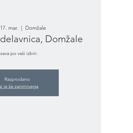
 17. mar.
  |  
Domžale
 delavnica, Domžale
isava po vaši izbiri.
Razprodano
aj je še zanimivega