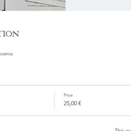
tion
ovenia
Price
25,00 €
This ev