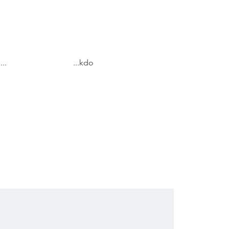
...
...kdo