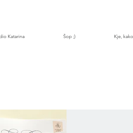
udio Katarina
Šop ;)
Kje, kako