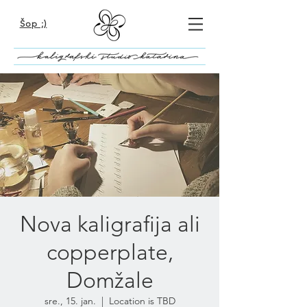
Šop ;)
Nova kaligrafija ali
copperplate,
Domžale
sre., 15. jan.
  |  
Location is TBD