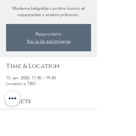
Moderna kaligrafija s prožno konico ali
copperplate z enakim priborom.
Razprodano
Kaj je še zanimivega
Time & Location
15. jan. 2020, 17:30 – 19:30
Location is TBD
Tickets
Sale ended
Ticket type