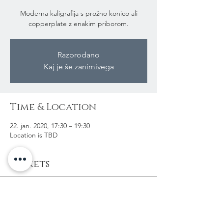
Moderna kaligrafija s prožno konico ali
copperplate z enakim priborom.
Razprodano
Kaj je še zanimivega
Time & Location
22. jan. 2020, 17:30 – 19:30
Location is TBD
Tickets
Sale ended
Ticket type