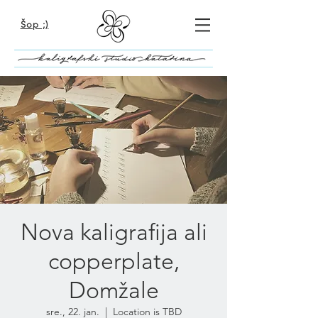
Šop ;)
Nova kaligrafija ali
copperplate,
Domžale
sre., 22. jan.
  |  
Location is TBD