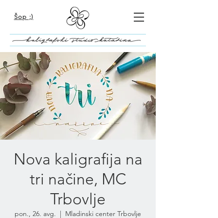
Šop ;)
Nova kaligrafija na
tri načine, MC
Trbovlje
pon., 26. avg.
  |  
Mladinski center Trbovlje