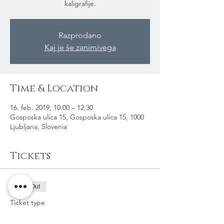
kaligrafije.
Razprodano
Kaj je še zanimivega
Time & Location
16. feb. 2019, 10:00 – 12:30
Gosposka ulica 15, Gosposka ulica 15, 1000
Ljubljana, Slovenia
Tickets
Sold Out
Ticket type
Gotovina na dogodku